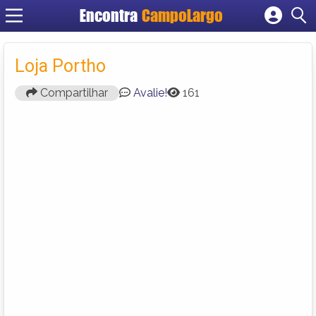
Encontra
CampoLargo
Cadastrar empresa
Fazer login
Loja Portho
Criar conta
Compartilhar
Avalie!
161