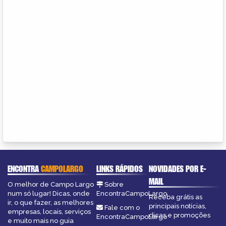
ENCONTRA
CAMPOLARGO
LINKS RÁPIDOS
NOVIDADES POR E-
MAIL
O melhor de Campo Largo
Sobre
num só lugar! Dicas, onde
EncontraCampoLargo
Receba grátis as
ir, o que fazer, as melhores
principais notícias,
Fale com o
empresas, locais, serviços
dicas e promoções
EncontraCampoLargo
e muito mais no guia