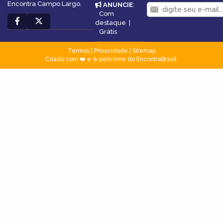
Encontra Campo Largo.
ANUNCIE
:
Com
destaque
|
Grátis
Termos
|
Privacidade
|
Sitemap
Criado com ❤️ e ☕ pelo time do EncontraBrasil