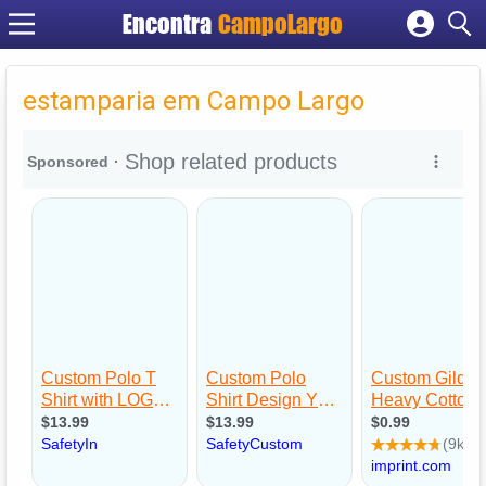
Encontra
CampoLargo
Cadastrar empresa
Fazer login
estamparia em Campo Largo
Criar conta