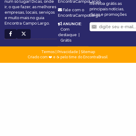
num só lugar! Dicas, onde
EncontraCampoLargo
Receba grátis as
ir, o que fazer, as melhores
principais notícias,
Fale com o
empresas, locais, serviços
dicas e promoções
EncontraCampoLargo
e muito mais no guia
Encontra Campo Largo.
ANUNCIE
:
Com
destaque
|
Grátis
Termos
|
Privacidade
|
Sitemap
Criado com ❤️ e ☕ pelo time do EncontraBrasil