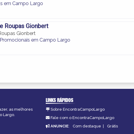
as em Campo Largo
e Roupas Gionbert
Roupas Gionbert
 Promocionais em Campo Largo
LINKS RÁPIDOS
azer, as melhores
Sobre EncontraCampoLargo
o Largo.
Fale com o EncontraCampoLargo
ANUNCIE
:
Com destaque
|
Grátis