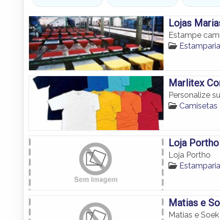
Lojas Maria
Estampe cami
Estampari
Marlitex C
Personalize 
Camisetas
Loja Portho
Loja Portho
Estampari
Matias e S
Matias e Soek