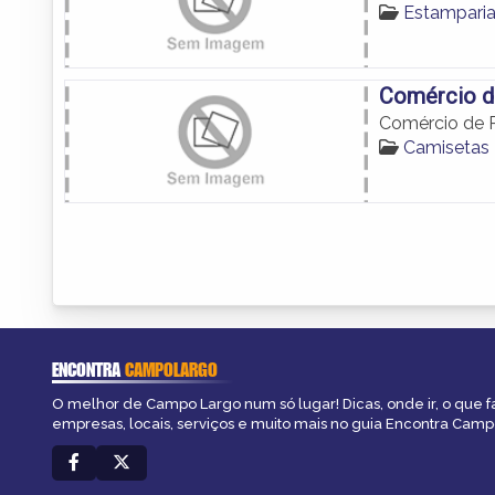
Estampari
Comércio d
Comércio de 
Camisetas
ENCONTRA
CAMPOLARGO
O melhor de Campo Largo num só lugar! Dicas, onde ir, o que f
empresas, locais, serviços e muito mais no guia Encontra Camp