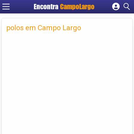
Encontra
CampoLargo
Cadastrar empresa
Fazer login
polos em Campo Largo
Criar conta