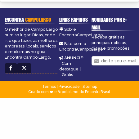
ENCONTRA
CAMPOLARGO
LINKS RÁPIDOS
NOVIDADES POR E-
MAIL
O melhor de Campo Largo
Sobre
num só lugar! Dicas, onde
EncontraCampoLargo
Receba grátis as
ir, o que fazer, as melhores
principais notícias,
Fale com o
empresas, locais, serviços
dicas e promoções
EncontraCampoLargo
e muito mais no guia
Encontra Campo Largo.
ANUNCIE
:
Com
destaque
|
Grátis
Termos
|
Privacidade
|
Sitemap
Criado com ❤️ e ☕ pelo time do EncontraBrasil