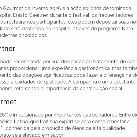
Bom Gourmet de Inverno 2026 é a ação solidária denominada
tal Erasto Gaertner, durante o festival, os frequentadores
ar os restaurantes participantes, eles podem depositar suas no
adado será destinado ao hospital, através do programa Nota
cientes oncológicos.
rtner
nomada, reconhecida por sua dedicação ao tratamento do cânc
penas proporcionar uma experiência gastronômica, mas tam
nto das doações significativas pode fazer a diferença na v
cesso a cuidados de qualidade. A campanha é uma excelente
bre, reforçando a importância da contribuição social.
urmet
** é impulsionado por importantes patrocinadores. Entre el
mérica Latina, que traz sua expertise para complementar a
s**, conhecida pela produção de óleos de alta qualidade
rato seja elevado em sabor.