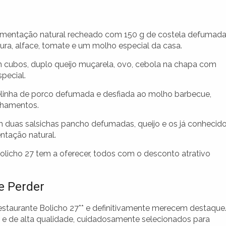
mentação natural recheado com 150 g de costela defumada
atura, alface, tomate e um molho especial da casa.
m cubos, duplo queijo muçarela, ovo, cebola na chapa com
pecial.
inha de porco defumada e desfiada ao molho barbecue,
nhamentos.
duas salsichas pancho defumadas, queijo e os já conhecid
tação natural.
licho 27 tem a oferecer, todos com o desconto atrativo
e Perder
estaurante Bolicho 27** e definitivamente merecem destaque
 e de alta qualidade, cuidadosamente selecionados para