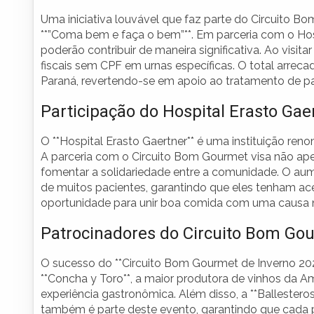
Uma iniciativa louvável que faz parte do Circuito 
**”Coma bem e faça o bem”**. Em parceria com o Hospi
poderão contribuir de maneira significativa. Ao visit
fiscais sem CPF em urnas específicas. O total arrec
Paraná, revertendo-se em apoio ao tratamento de pa
Participação do Hospital Erasto Gae
O **Hospital Erasto Gaertner** é uma instituição re
A parceria com o Circuito Bom Gourmet visa não a
fomentar a solidariedade entre a comunidade. O aume
de muitos pacientes, garantindo que eles tenham a
oportunidade para unir boa comida com uma causa no
Patrocinadores do Circuito Bom Go
O sucesso do **Circuito Bom Gourmet de Inverno 2026
**Concha y Toro**, a maior produtora de vinhos da A
experiência gastronômica. Além disso, a **Ballestero
também é parte deste evento, garantindo que cada p