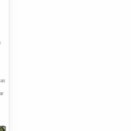
s
tas
ar