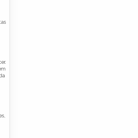
tas
er.
bém
ida
es,