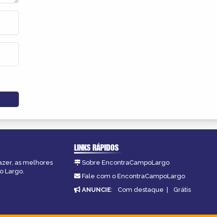
LINKS RÁPIDOS
azer, as melhores
Sobre EncontraCampoLargo
o Largo.
Fale com o EncontraCampoLargo
ANUNCIE
:
Com destaque
|
Grátis