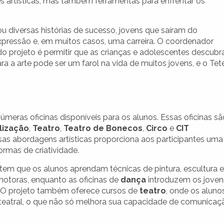
es artísticas, mas também ferramentas para enfrentar os
ou diversas histórias de sucesso, jovens que saíram do
pressão e, em muitos casos, uma carreira. O coordenador
 do projeto é permitir que as crianças e adolescentes descub
a a arte pode ser um farol na vida de muitos jovens, e o Tet
úmeras oficinas disponíveis para os alunos. Essas oficinas sã
lização
,
Teatro
,
Teatro de Bonecos
,
Circo
e
CIT
sas abordagens artísticas proporciona aos participantes uma
ormas de criatividade.
item que os alunos aprendam técnicas de pintura, escultura e
motoras, enquanto as oficinas de
dança
introduzem os joven
. O projeto também oferece cursos de
teatro
, onde os aluno
eatral, o que não só melhora sua capacidade de comunicaç