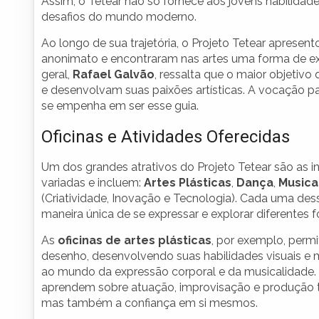
Assim, o Tetear não só fornece aos jovens habilidad
desafios do mundo moderno.
Ao longo de sua trajetória, o Projeto Tetear apresent
anonimato e encontraram nas artes uma forma de ex
geral,
Rafael Galvão
, ressalta que o maior objetivo
e desenvolvam suas paixões artísticas. A vocação par
se empenha em ser esse guia.
Oficinas e Atividades Oferecidas
Um dos grandes atrativos do Projeto Tetear são as in
variadas e incluem:
Artes Plásticas
,
Dança
,
Musica
(Criatividade, Inovação e Tecnologia). Cada uma des
maneira única de se expressar e explorar diferentes f
As
oficinas de artes plásticas
, por exemplo, perm
desenho, desenvolvendo suas habilidades visuais e 
ao mundo da expressão corporal e da musicalidade
aprendem sobre atuação, improvisação e produção t
mas também a confiança em si mesmos.