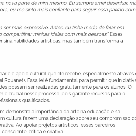
 uma nova parte de mim mesmo. Eu sempre amei desenhar, m
ora, eu me sinto mais confiante para seguir essa paixão co
a ser mais expressivo. Antes, eu tinha medo de falar em
so compartilhar minhas ideias com mais pessoas”.
Esses
sina habilidades artísticas, mas também transforma a
ar é o apoio cultural que ele recebe, especialmente através
ei Rouanet). Essa lei é fundamental para permitir que iniciativ
des possam ser realizadas gratuitamente para os alunos. O
m é crucial nesse processo, pois garante recursos para o
issionais qualificados.
bém demonstra a importância da arte na educação e na
em cultura fazem uma declaração sobre seu compromisso 
tiva. Ao apoiar projetos artísticos, esses parceiros
nsciente, crítica e criativa.