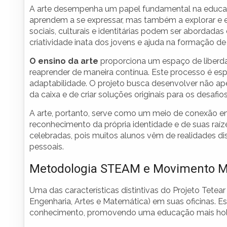
A arte desempenha um papel fundamental na educaç
aprendem a se expressar, mas também a explorar e e
sociais, culturais e identitárias podem ser abordadas
criatividade inata dos jovens e ajuda na formação de 
O ensino da arte
proporciona um espaço de liberda
reaprender de maneira contínua. Este processo é e
adaptabilidade. O projeto busca desenvolver não ap
da caixa e de criar soluções originais para os desafi
A arte, portanto, serve como um meio de conexão en
reconhecimento da própria identidade e de suas raíz
celebradas, pois muitos alunos vêm de realidades dist
pessoais.
Metodologia STEAM e Movimento 
Uma das características distintivas do Projeto Tetea
Engenharia, Artes e Matemática) em suas oficinas. Es
conhecimento, promovendo uma educação mais holís