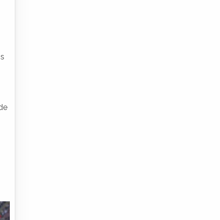
os
ade