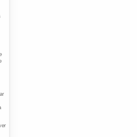
s
e
e
ar
a
ver