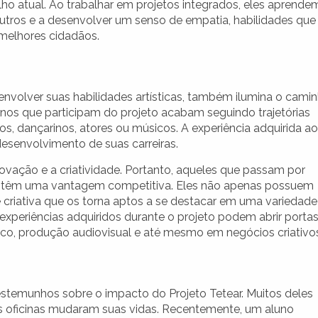
o atual. Ao trabalhar em projetos integrados, eles aprende
outros e a desenvolver um senso de empatia, habilidades que
melhores cidadãos.
envolver suas habilidades artísticas, também ilumina o cami
lunos que participam do projeto acabam seguindo trajetórias
os, dançarinos, atores ou músicos. A experiência adquirida ao
desenvolvimento de suas carreiras.
vação e a criatividade. Portanto, aqueles que passam por
ar têm uma vantagem competitiva. Eles não apenas possuem
criativa que os torna aptos a se destacar em uma variedade
xperiências adquiridos durante o projeto podem abrir porta
áfico, produção audiovisual e até mesmo em negócios criativo
temunhos sobre o impacto do Projeto Tetear. Muitos deles
s oficinas mudaram suas vidas. Recentemente, um aluno