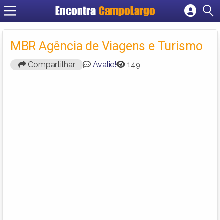
Encontra
CampoLargo
Cadastrar empresa
Fazer login
MBR Agência de Viagens e Turismo
Criar conta
Compartilhar
Avalie!
149