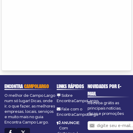
ENCONTRA
CAMPOLARGO
LINKS RÁPIDOS
NOVIDADES POR E-
MAIL
O melhor de Campo Largo
Sobre
num só lugar! Dicas, onde
EncontraCampoLargo
Receba grátis as
ir, o que fazer, as melhores
principais notícias,
Fale com o
empresas, locais, serviços
dicas e promoções
EncontraCampoLargo
e muito mais no guia
Encontra Campo Largo.
ANUNCIE
:
Com