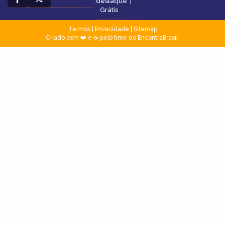
destaque
|
Grátis
Termos
|
Privacidade
|
Sitemap
Criado com ❤️ e ☕ pelo time do EncontraBrasil