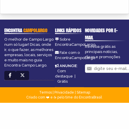
ENCONTRA
CAMPOLARGO
LINKS RÁPIDOS
NOVIDADES POR E-
MAIL
O melhor de Campo Largo
Sobre
num só lugar! Dicas, onde
EncontraCampoLargo
Receba grátis as
ir, o que fazer, as melhores
principais notícias,
Fale com o
empresas, locais, serviços
dicas e promoções
EncontraCampoLargo
e muito mais no guia
Encontra Campo Largo.
ANUNCIE
:
Com
destaque
|
Grátis
Termos
|
Privacidade
|
Sitemap
Criado com ❤️ e ☕ pelo time do EncontraBrasil