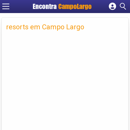
Encontra
CampoLargo
Cadastrar empresa
Fazer login
resorts em Campo Largo
Criar conta