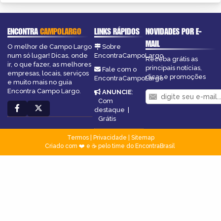
ENCONTRA
CAMPOLARGO
LINKS RÁPIDOS
NOVIDADES POR E-
MAIL
O melhor de Campo Largo
Sobre
num só lugar! Dicas, onde
EncontraCampoLargo
Receba grátis as
ir, o que fazer, as melhores
principais notícias,
Fale com o
empresas, locais, serviços
dicas e promoções
EncontraCampoLargo
e muito mais no guia
Encontra Campo Largo.
ANUNCIE
:
Com
destaque
|
Grátis
Termos
|
Privacidade
|
Sitemap
Criado com ❤️ e ☕ pelo time do EncontraBrasil