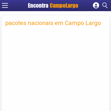
Encontra
CampoLargo
Cadastrar empresa
Fazer login
pacotes nacionais em Campo Largo
Criar conta