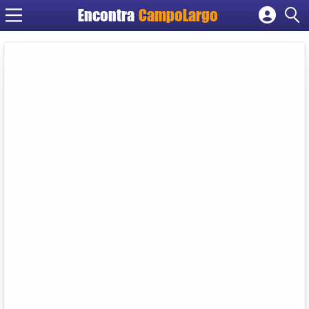
Encontra
CampoLargo
Cadastrar empresa
Fazer login
Criar conta