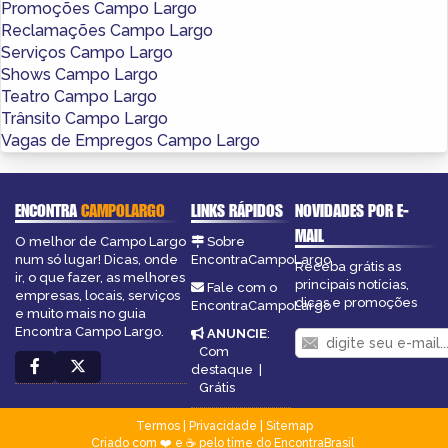
Promoções Campo Largo
Reclamações Campo Largo
Serviços Campo Largo
Shows Campo Largo
Teatro Campo Largo
Trânsito Campo Largo
Vagas de Empregos Campo Largo
ENCONTRA
CAMPOLARGO
LINKS RÁPIDOS
NOVIDADES POR E-
MAIL
O melhor de Campo Largo
Sobre
num só lugar! Dicas, onde
EncontraCampoLargo
Receba grátis as
ir, o que fazer, as melhores
principais notícias,
Fale com o
empresas, locais, serviços
dicas e promoções
EncontraCampoLargo
e muito mais no guia
Encontra Campo Largo.
ANUNCIE
:
Com
destaque
|
Grátis
Termos
|
Privacidade
|
Sitemap
Criado com ❤️ e ☕ pelo time do EncontraBrasil