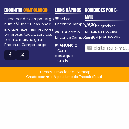
ENCONTRA
CAMPOLARGO
LINKS RÁPIDOS
NOVIDADES POR E-
MAIL
O melhor de Campo Largo
Sobre
num só lugar! Dicas, onde
EncontraCampoLargo
Receba grátis as
ir, o que fazer, as melhores
principais notícias,
Fale com o
empresas, locais, serviços
dicas e promoções
EncontraCampoLargo
e muito mais no guia
Encontra Campo Largo.
ANUNCIE
:
Com
destaque
|
Grátis
Termos
|
Privacidade
|
Sitemap
Criado com ❤️ e ☕ pelo time do EncontraBrasil