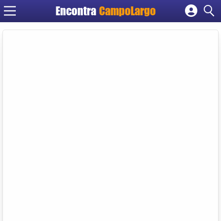
Encontra
CampoLargo
Cadastrar empresa
Fazer login
Criar conta