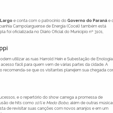
 Largo
e conta com o patrocínio do
Governo do Paraná
e 
panhia Campolarguense de Energia (Cocel) também está
 foi oficializada no Diário Oficial do Município nº 3101,
ppi
 podem utilizar as ruas Harrold Hein e Subestação de Enologia
 acesso fácil para quem vem de várias partes da cidade. A
ão recomenda-se que os visitantes planejem sua chegada c
ucessos, e o repertório do show carrega a promessa de
clusão de hits como
10%
e
Medo Bobo
, além de outras música
osta de revisitar suas canções com novos arranjos e em um