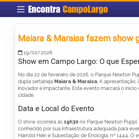
Encontra
CampoLargo
Maiara & Maraisa fazem show 
19/02/2026
Show em Campo Largo: O que Espe
No dia 22 de fevereiro de 2026, o Parque Newton P
dupla sertaneja
Maiara & Maraisa
. A apresentação, 
inovador e impactante. Este evento marcará o iníci
cidade.
Data e Local do Evento
O show ocorrerá às
19h30
no Parque Newton Puppi, 
conhecido por sua infraestrutura adequada para event
Harrold Hein e Subestação de Enologia, nº 1444. O ev