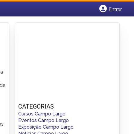
Entrar
Cadastrar empresa
Fazer login
Criar conta
da
 da
CATEGORIAS
Cursos Campo Largo
Eventos Campo Largo
as
Exposição Campo Largo
Notícias Campo Largo