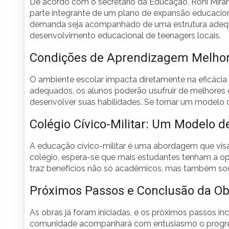
De acordo com o secretário da Educação, Roni Mirand
parte integrante de um plano de expansão educaciona
demanda seja acompanhado de uma estrutura adeq
desenvolvimento educacional de teenagers locais.
Condições de Aprendizagem Melho
O ambiente escolar impacta diretamente na eficácia
adequados, os alunos poderão usufruir de melhores 
desenvolver suas habilidades. Se tornar um modelo de
Colégio Cívico-Militar: Um Modelo d
A educação cívico-militar é uma abordagem que visa
colégio, espera-se que mais estudantes tenham a o
traz benefícios não só acadêmicos, mas também soc
Próximos Passos e Conclusão da Ob
As obras já foram iniciadas, e os próximos passos in
comunidade acompanhará com entusiasmo o progress