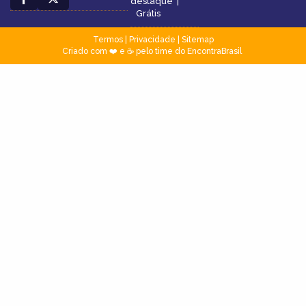
destaque
|
Grátis
Termos
|
Privacidade
|
Sitemap
Criado com ❤️ e ☕ pelo time do EncontraBrasil