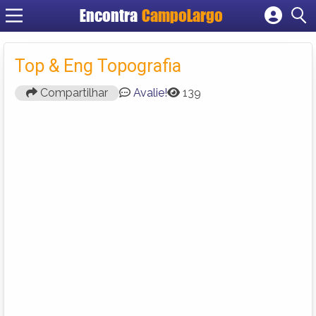
Encontra
CampoLargo
Cadastrar empresa
Fazer login
Top & Eng Topografia
Criar conta
Compartilhar
Avalie!
139