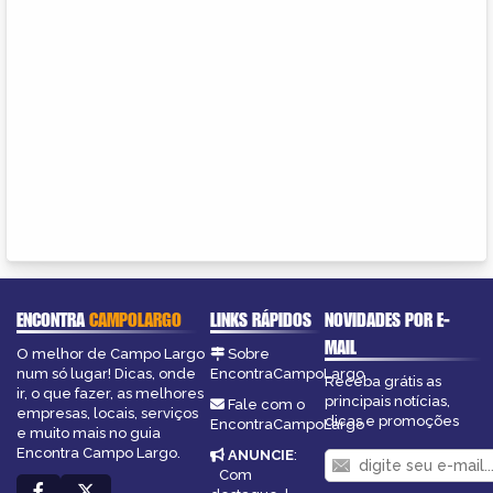
ENCONTRA
CAMPOLARGO
LINKS RÁPIDOS
NOVIDADES POR E-
MAIL
O melhor de Campo Largo
Sobre
num só lugar! Dicas, onde
EncontraCampoLargo
Receba grátis as
ir, o que fazer, as melhores
principais notícias,
Fale com o
empresas, locais, serviços
dicas e promoções
EncontraCampoLargo
e muito mais no guia
Encontra Campo Largo.
ANUNCIE
:
Com