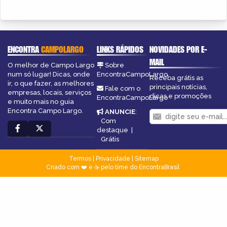
ENCONTRA
CAMPOLARGO
LINKS RÁPIDOS
NOVIDADES POR E-
MAIL
O melhor de Campo Largo
Sobre
num só lugar! Dicas, onde
EncontraCampoLargo
Receba grátis as
ir, o que fazer, as melhores
principais notícias,
Fale com o
empresas, locais, serviços
dicas e promoções
EncontraCampoLargo
e muito mais no guia
Encontra Campo Largo.
ANUNCIE
:
Com
destaque
|
Grátis
Termos
|
Privacidade
|
Sitemap
Criado com ❤️ e ☕ pelo time do EncontraBrasil