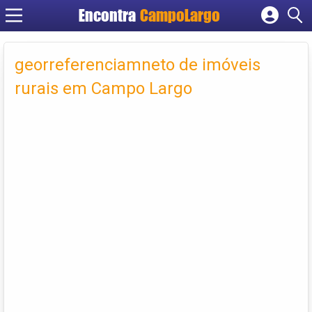
Encontra
CampoLargo
Cadastrar empresa
Fazer login
georreferenciamneto de imóveis
Criar conta
rurais em Campo Largo