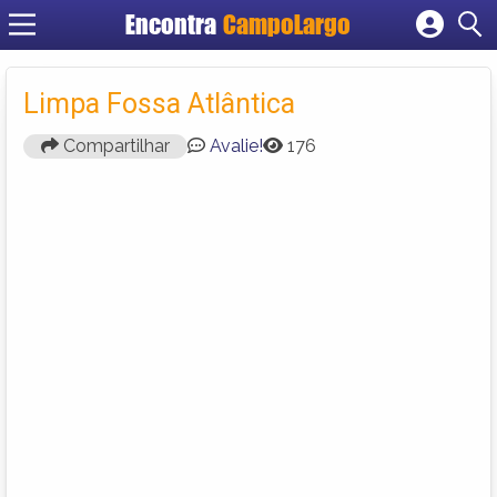
Encontra
CampoLargo
Cadastrar empresa
Fazer login
Limpa Fossa Atlântica
Criar conta
Compartilhar
Avalie!
176