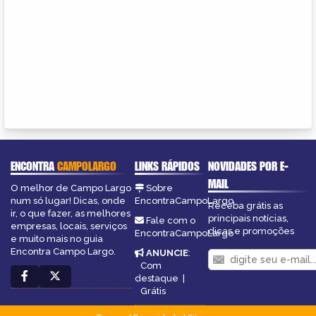
ENCONTRA
CAMPOLARGO
LINKS RÁPIDOS
NOVIDADES POR E-
MAIL
O melhor de Campo Largo
Sobre
num só lugar! Dicas, onde
EncontraCampoLargo
Receba grátis as
ir, o que fazer, as melhores
principais notícias,
Fale com o
empresas, locais, serviços
dicas e promoções
EncontraCampoLargo
e muito mais no guia
Encontra Campo Largo.
ANUNCIE
:
Com
destaque
|
Grátis