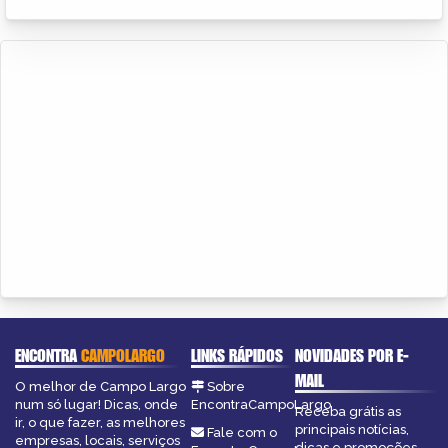
ENCONTRA
CAMPOLARGO
LINKS RÁPIDOS
NOVIDADES POR E-
MAIL
O melhor de Campo Largo
Sobre
num só lugar! Dicas, onde
EncontraCampoLargo
Receba grátis as
ir, o que fazer, as melhores
principais notícias,
Fale com o
empresas, locais, serviços
dicas e promoções