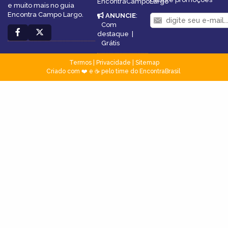
EncontraCampoLargo
e muito mais no guia
Encontra Campo Largo.
ANUNCIE
:
Com
destaque
|
Grátis
Termos
|
Privacidade
|
Sitemap
Criado com ❤️ e ☕ pelo time do EncontraBrasil