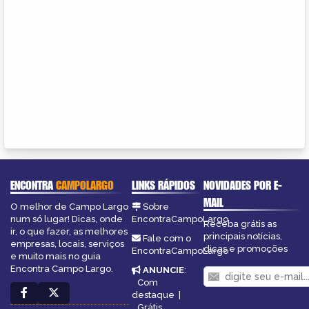
ENCONTRA
CAMPOLARGO
LINKS RÁPIDOS
NOVIDADES POR E-
MAIL
O melhor de Campo Largo
Sobre
num só lugar! Dicas, onde
EncontraCampoLargo
Receba grátis as
ir, o que fazer, as melhores
principais notícias,
Fale com o
empresas, locais, serviços
dicas e promoções
EncontraCampoLargo
e muito mais no guia
Encontra Campo Largo.
ANUNCIE
:
Com
destaque
|
Grátis