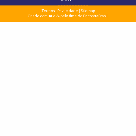
Termos
|
Privacidade
|
Sitemap
Criado com ❤️ e ☕ pelo time do EncontraBrasil