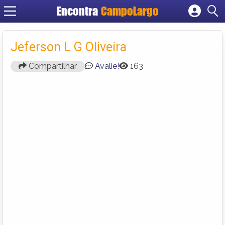
Encontra
CampoLargo
Cadastrar empresa
Fazer login
Jeferson L G Oliveira
Criar conta
Compartilhar
Avalie!
163