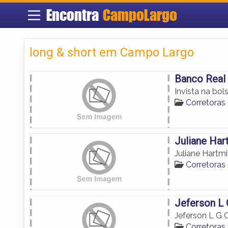
Encontra
CampoLargo
long & short em Campo Largo
Banco Real
Invista na bo
Corretoras
Juliane Har
Juliane Hartm
Corretoras
Jeferson L 
Jeferson L G O
Corretoras