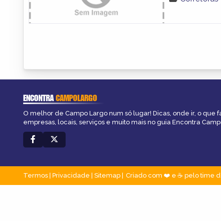
ENCONTRA
CAMPOLARGO
O melhor de Campo Largo num só lugar! Dicas, onde ir, o que f
empresas, locais, serviços e muito mais no guia Encontra Camp
Termos
|
Privacidade
|
Sitemap
Criado com ❤️ e ☕ pelo time d