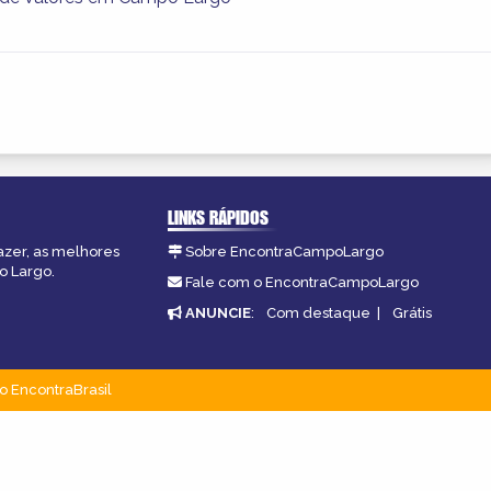
LINKS RÁPIDOS
azer, as melhores
Sobre EncontraCampoLargo
o Largo.
Fale com o EncontraCampoLargo
ANUNCIE
:
Com destaque
|
Grátis
o EncontraBrasil