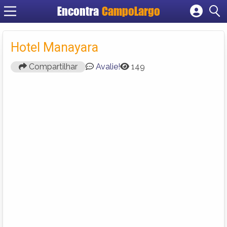
Encontra
CampoLargo
Cadastrar empresa
Fazer login
Hotel Manayara
Criar conta
Compartilhar
Avalie!
149