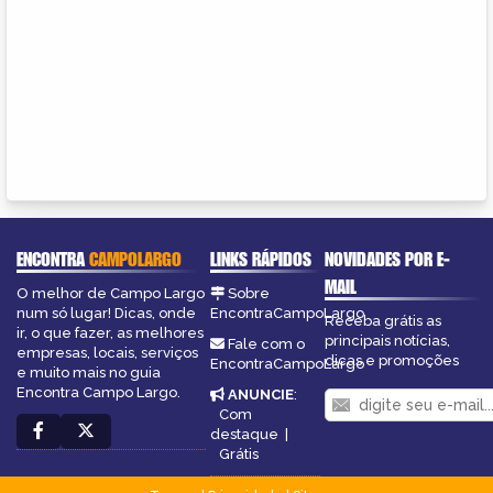
ENCONTRA
CAMPOLARGO
LINKS RÁPIDOS
NOVIDADES POR E-
MAIL
O melhor de Campo Largo
Sobre
num só lugar! Dicas, onde
EncontraCampoLargo
Receba grátis as
ir, o que fazer, as melhores
principais notícias,
Fale com o
empresas, locais, serviços
dicas e promoções
EncontraCampoLargo
e muito mais no guia
Encontra Campo Largo.
ANUNCIE
:
Com
destaque
|
Grátis