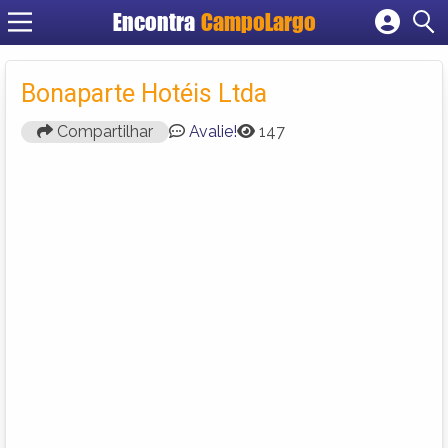
Encontra
CampoLargo
Cadastrar empresa
Fazer login
Bonaparte Hotéis Ltda
Criar conta
Compartilhar
Avalie!
147