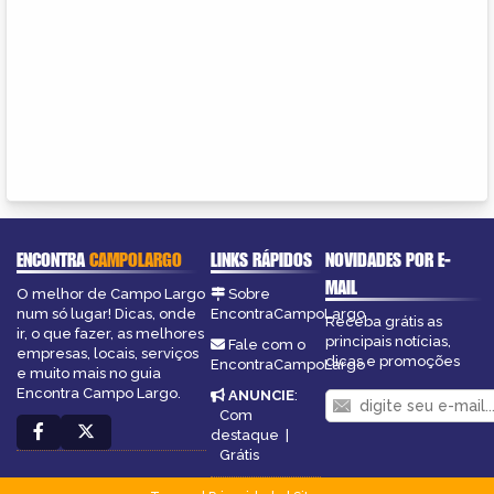
ENCONTRA
CAMPOLARGO
LINKS RÁPIDOS
NOVIDADES POR E-
MAIL
O melhor de Campo Largo
Sobre
num só lugar! Dicas, onde
EncontraCampoLargo
Receba grátis as
ir, o que fazer, as melhores
principais notícias,
Fale com o
empresas, locais, serviços
dicas e promoções
EncontraCampoLargo
e muito mais no guia
Encontra Campo Largo.
ANUNCIE
:
Com
destaque
|
Grátis