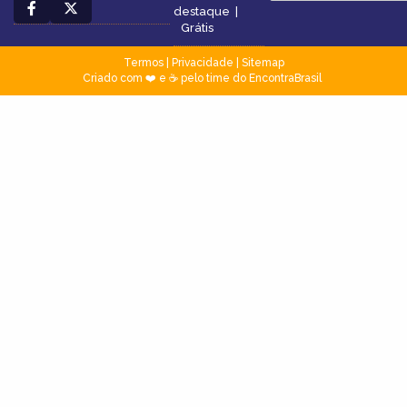
destaque
|
Grátis
Termos
|
Privacidade
|
Sitemap
Criado com ❤️ e ☕ pelo time do EncontraBrasil