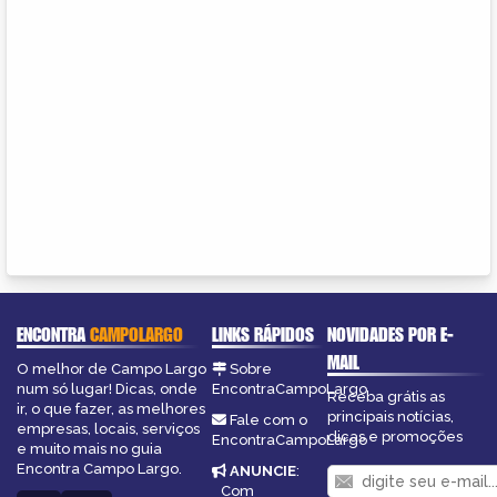
ENCONTRA
CAMPOLARGO
LINKS RÁPIDOS
NOVIDADES POR E-
MAIL
O melhor de Campo Largo
Sobre
num só lugar! Dicas, onde
EncontraCampoLargo
Receba grátis as
ir, o que fazer, as melhores
principais notícias,
Fale com o
empresas, locais, serviços
dicas e promoções
EncontraCampoLargo
e muito mais no guia
Encontra Campo Largo.
ANUNCIE
:
Com