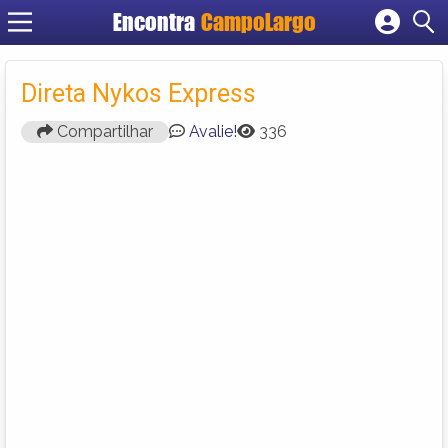
Encontra
CampoLargo
Cadastrar empresa
Fazer login
Direta Nykos Express
Criar conta
Compartilhar
Avalie!
336