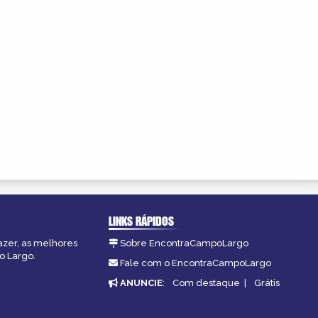
LINKS RÁPIDOS
azer, as melhores
Sobre EncontraCampoLargo
o Largo.
Fale com o EncontraCampoLargo
ANUNCIE
:
Com destaque
|
Grátis