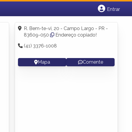
Entrar
Cadastrar empresa
Fazer login
R. Bem-te-vi, 20 - Campo Largo - PR -
Criar conta
83609-050
Endereço copiado!
(41) 3376-1008
Mapa
Comente