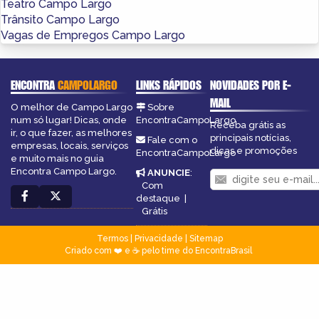
Teatro Campo Largo
Trânsito Campo Largo
Vagas de Empregos Campo Largo
ENCONTRA
CAMPOLARGO
LINKS RÁPIDOS
NOVIDADES POR E-
MAIL
O melhor de Campo Largo
Sobre
num só lugar! Dicas, onde
EncontraCampoLargo
Receba grátis as
ir, o que fazer, as melhores
principais notícias,
Fale com o
empresas, locais, serviços
dicas e promoções
EncontraCampoLargo
e muito mais no guia
Encontra Campo Largo.
ANUNCIE
:
Com
destaque
|
Grátis
Termos
|
Privacidade
|
Sitemap
Criado com ❤️ e ☕ pelo time do EncontraBrasil