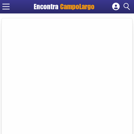
Encontra
CampoLargo
Cadastrar empresa
Fazer login
Criar conta