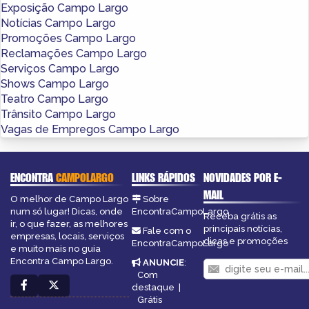
Exposição Campo Largo
Notícias Campo Largo
Promoções Campo Largo
Reclamações Campo Largo
Serviços Campo Largo
Shows Campo Largo
Teatro Campo Largo
Trânsito Campo Largo
Vagas de Empregos Campo Largo
ENCONTRA
CAMPOLARGO
LINKS RÁPIDOS
NOVIDADES POR E-
MAIL
O melhor de Campo Largo
Sobre
num só lugar! Dicas, onde
EncontraCampoLargo
Receba grátis as
ir, o que fazer, as melhores
principais notícias,
Fale com o
empresas, locais, serviços
dicas e promoções
EncontraCampoLargo
e muito mais no guia
Encontra Campo Largo.
ANUNCIE
:
Com
destaque
|
Grátis