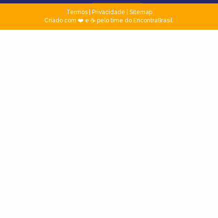
Termos
|
Privacidade
|
Sitemap
Criado com ❤️ e ☕ pelo time do EncontraBrasil