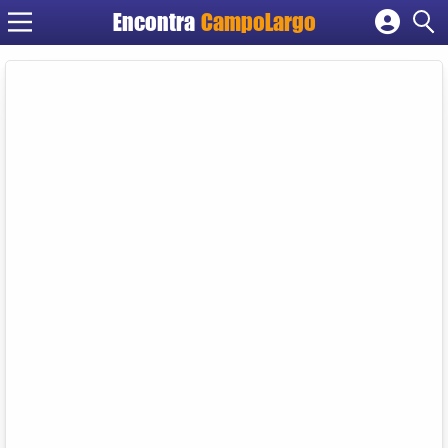
Encontra
CampoLargo
Cadastrar empresa
Fazer login
Criar conta