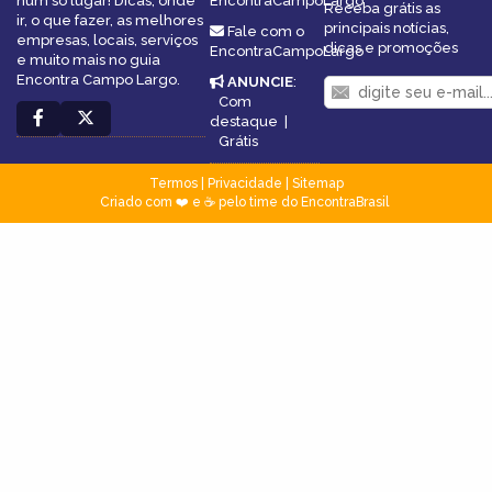
num só lugar! Dicas, onde
EncontraCampoLargo
Receba grátis as
ir, o que fazer, as melhores
principais notícias,
Fale com o
empresas, locais, serviços
dicas e promoções
EncontraCampoLargo
e muito mais no guia
Encontra Campo Largo.
ANUNCIE
:
Com
destaque
|
Grátis
Termos
|
Privacidade
|
Sitemap
Criado com ❤️ e ☕ pelo time do EncontraBrasil