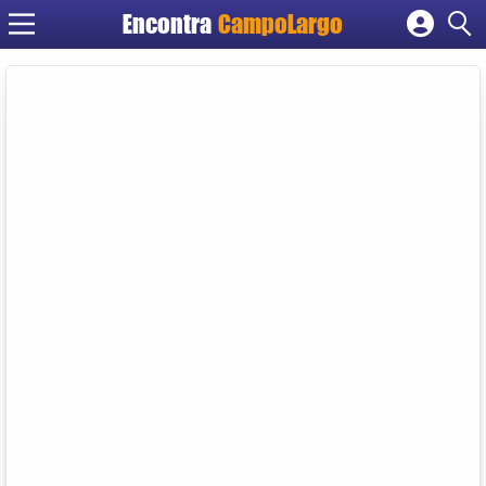
Encontra
CampoLargo
Cadastrar empresa
Fazer login
Criar conta