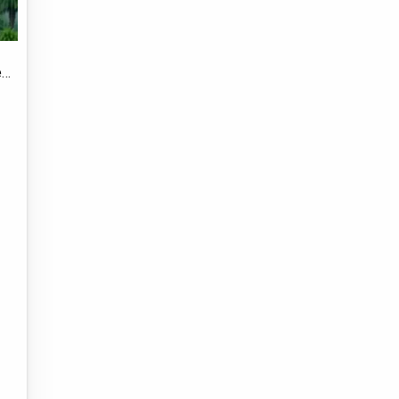
e
ião