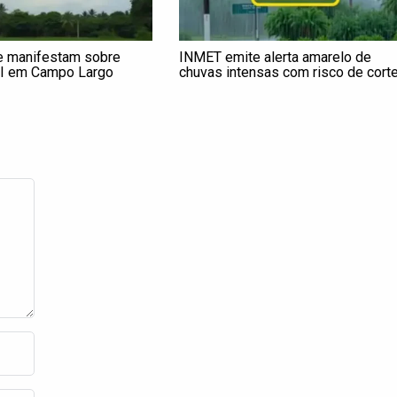
e manifestam sobre
INMET emite alerta amarelo de
I em Campo Largo
chuvas intensas com risco de cort
de energia em Campo Largo e Reg
até quinta