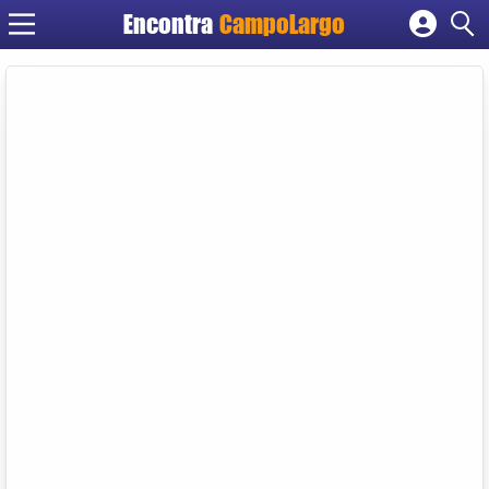
Encontra
CampoLargo
Cadastrar empresa
Fazer login
Criar conta