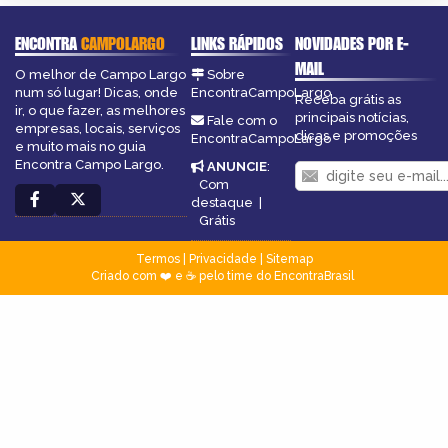
ENCONTRA
CAMPOLARGO
LINKS RÁPIDOS
NOVIDADES POR E-
MAIL
O melhor de Campo Largo
Sobre
num só lugar! Dicas, onde
EncontraCampoLargo
Receba grátis as
ir, o que fazer, as melhores
principais notícias,
Fale com o
empresas, locais, serviços
dicas e promoções
EncontraCampoLargo
e muito mais no guia
Encontra Campo Largo.
ANUNCIE
:
Com
destaque
|
Grátis
Termos
|
Privacidade
|
Sitemap
Criado com ❤️ e ☕ pelo time do EncontraBrasil