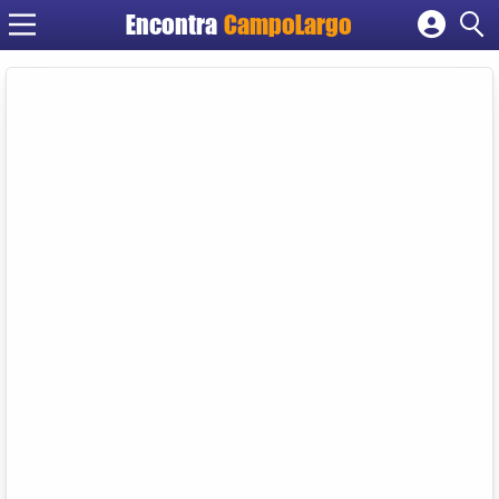
Encontra
CampoLargo
Cadastrar empresa
Fazer login
Criar conta