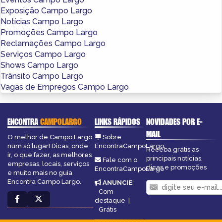
Exposição Campo Largo
Notícias Campo Largo
Promoções Campo Largo
Reclamações Campo Largo
Serviços Campo Largo
Shows Campo Largo
Trânsito Campo Largo
Vagas de Empregos Campo Largo
ENCONTRA
CAMPOLARGO
LINKS RÁPIDOS
NOVIDADES POR E-
MAIL
O melhor de Campo Largo
Sobre
num só lugar! Dicas, onde
EncontraCampoLargo
Receba grátis as
ir, o que fazer, as melhores
principais notícias,
Fale com o
empresas, locais, serviços
dicas e promoções
EncontraCampoLargo
e muito mais no guia
Encontra Campo Largo.
ANUNCIE
:
Com
destaque
|
Grátis