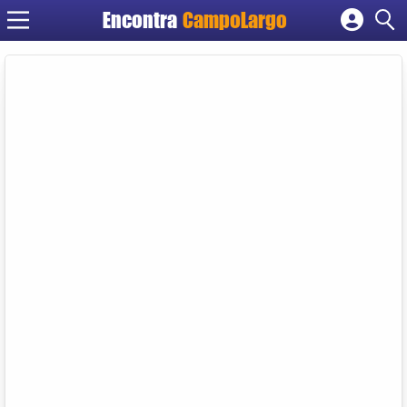
Encontra
CampoLargo
Cadastrar empresa
Fazer login
Criar conta