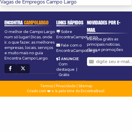
Vagas de Empregos Campo Largo
ENCONTRA
CAMPOLARGO
LINKS RÁPIDOS
NOVIDADES POR E-
MAIL
O melhor de Campo Largo
Sobre
num só lugar! Dicas, onde
EncontraCampoLargo
Receba grátis as
ir, o que fazer, as melhores
principais notícias,
Fale com o
empresas, locais, serviços
dicas e promoções
EncontraCampoLargo
e muito mais no guia
Encontra Campo Largo.
ANUNCIE
:
Com
destaque
|
Grátis
Termos
|
Privacidade
|
Sitemap
Criado com ❤️ e ☕ pelo time do EncontraBrasil