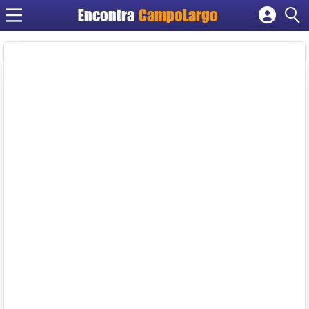
Encontra
CampoLargo
Cadastrar empresa
Fazer login
Criar conta