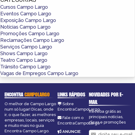
Cursos Campo Largo
Eventos Campo Largo
Exposição Campo Largo
Notícias Campo Largo
Promoções Campo Largo
Reclamações Campo Largo
Serviços Campo Largo
Shows Campo Largo
Teatro Campo Largo
Trânsito Campo Largo
Vagas de Empregos Campo Largo
ENCONTRA
CAMPOLARGO
LINKS RÁPIDOS
NOVIDADES POR E-
MAIL
O melhor de Campo Largo
Sobre
num só lugar! Dicas, onde
EncontraCampoLargo
Receba grátis as
ir, o que fazer, as melhores
principais notícias,
Fale com o
empresas, locais, serviços
dicas e promoções
EncontraCampoLargo
e muito mais no guia
Encontra Campo Largo.
ANUNCIE
: