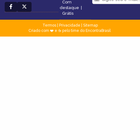
Com
destaque
|
Grátis
Termos
|
Privacidade
|
Sitemap
Criado com ❤️ e ☕ pelo time do EncontraBrasil