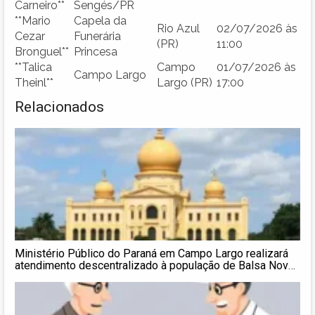
Carneiro**
Sengés/PR
**Mario
Capela da
Rio Azul
02/07/2026 às
Cezar
Funerária
(PR)
11:00
Bronguel**
Princesa
**Talica
Campo
01/07/2026 às
Campo Largo
Theinl**
Largo (PR)
17:00
Relacionados
Ministério Público do Paraná em Campo Largo realizará
atendimento descentralizado à população de Balsa Nova
nesta sexta