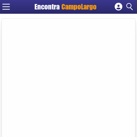
Encontra
CampoLargo
Cadastrar empresa
Fazer login
Criar conta