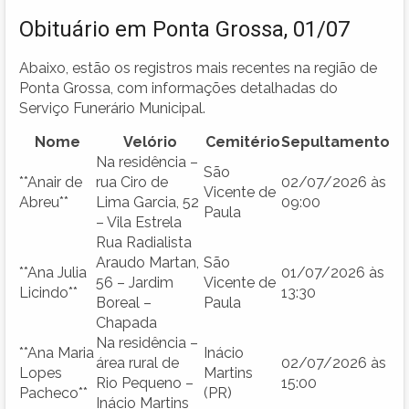
Obituário em Ponta Grossa, 01/07
Abaixo, estão os registros mais recentes na região de
Ponta Grossa, com informações detalhadas do
Serviço Funerário Municipal.
Nome
Velório
Cemitério
Sepultamento
Na residência –
São
**Anair de
rua Ciro de
02/07/2026 às
Vicente de
Abreu**
Lima Garcia, 52
09:00
Paula
– Vila Estrela
Rua Radialista
Araudo Martan,
São
**Ana Julia
01/07/2026 às
56 – Jardim
Vicente de
Licindo**
13:30
Boreal –
Paula
Chapada
Na residência –
**Ana Maria
Inácio
área rural de
02/07/2026 às
Lopes
Martins
Rio Pequeno –
15:00
Pacheco**
(PR)
Inácio Martins