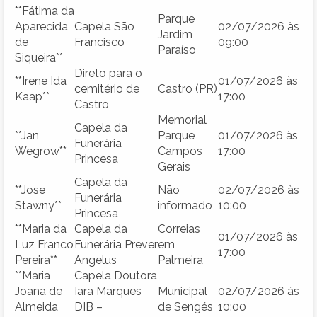
**Fátima da
Parque
Aparecida
Capela São
02/07/2026 às
Jardim
de
Francisco
09:00
Paraíso
Siqueira**
Direto para o
**Irene Ida
01/07/2026 às
cemitério de
Castro (PR)
Kaap**
17:00
Castro
Memorial
Capela da
**Jan
Parque
01/07/2026 às
Funerária
Wegrow**
Campos
17:00
Princesa
Gerais
Capela da
**Jose
Não
02/07/2026 às
Funerária
Stawny**
informado
10:00
Princesa
**Maria da
Capela da
Correias
01/07/2026 às
Luz Franco
Funerária Prever
em
17:00
Pereira**
Angelus
Palmeira
**Maria
Capela Doutora
Joana de
Iara Marques
Municipal
02/07/2026 às
Almeida
DIB –
de Sengés
10:00