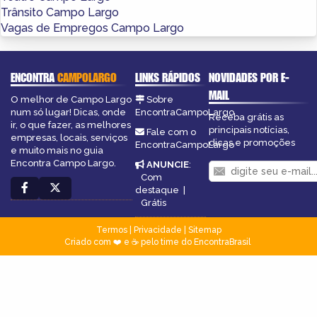
Trânsito Campo Largo
Vagas de Empregos Campo Largo
ENCONTRA
CAMPOLARGO
LINKS RÁPIDOS
NOVIDADES POR E-
MAIL
O melhor de Campo Largo
Sobre
num só lugar! Dicas, onde
EncontraCampoLargo
Receba grátis as
ir, o que fazer, as melhores
principais notícias,
Fale com o
empresas, locais, serviços
dicas e promoções
EncontraCampoLargo
e muito mais no guia
Encontra Campo Largo.
ANUNCIE
:
Com
destaque
|
Grátis
Termos
|
Privacidade
|
Sitemap
Criado com ❤️ e ☕ pelo time do EncontraBrasil