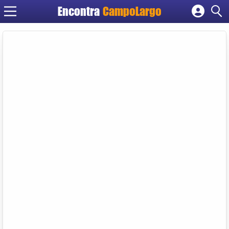
Encontra
CampoLargo
Cadastrar empresa
Fazer login
Criar conta