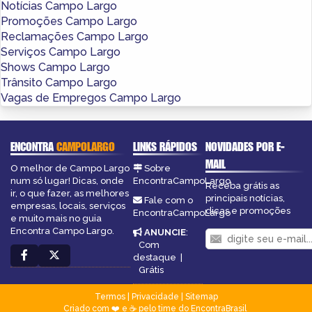
Notícias Campo Largo
Promoções Campo Largo
Reclamações Campo Largo
Serviços Campo Largo
Shows Campo Largo
Trânsito Campo Largo
Vagas de Empregos Campo Largo
ENCONTRA
CAMPOLARGO
LINKS RÁPIDOS
NOVIDADES POR E-
MAIL
O melhor de Campo Largo
Sobre
num só lugar! Dicas, onde
EncontraCampoLargo
Receba grátis as
ir, o que fazer, as melhores
principais notícias,
Fale com o
empresas, locais, serviços
dicas e promoções
EncontraCampoLargo
e muito mais no guia
Encontra Campo Largo.
ANUNCIE
:
Com
destaque
|
Grátis
Termos
|
Privacidade
|
Sitemap
Criado com ❤️ e ☕ pelo time do EncontraBrasil