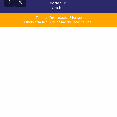
destaque
|
Grátis
Termos
|
Privacidade
|
Sitemap
Criado com ❤️ e ☕ pelo time do EncontraBrasil