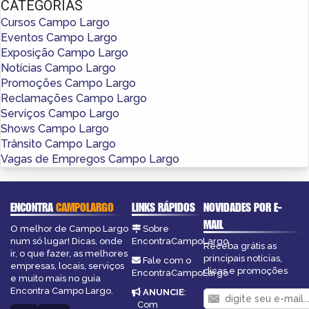
CATEGORIAS
Cursos Campo Largo
Eventos Campo Largo
Exposição Campo Largo
Notícias Campo Largo
Promoções Campo Largo
Reclamações Campo Largo
Serviços Campo Largo
Shows Campo Largo
Trânsito Campo Largo
Vagas de Empregos Campo Largo
ENCONTRA
CAMPOLARGO
LINKS RÁPIDOS
NOVIDADES POR E-
MAIL
O melhor de Campo Largo
Sobre
num só lugar! Dicas, onde
EncontraCampoLargo
Receba grátis as
ir, o que fazer, as melhores
principais notícias,
Fale com o
empresas, locais, serviços
dicas e promoções
EncontraCampoLargo
e muito mais no guia
Encontra Campo Largo.
ANUNCIE
:
Com