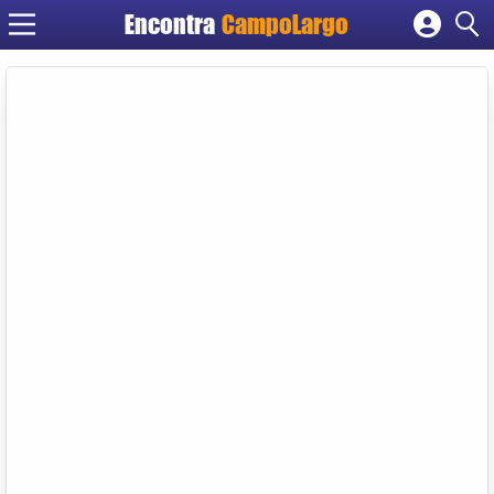
Encontra
CampoLargo
Cadastrar empresa
Fazer login
Criar conta