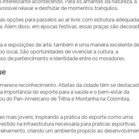
go interessante acontecendo. Para os amantes da natureza, a
ossível relaxar e desfrutar de momentos tranquilos.
mas opções para passeios ao ar livre, com estrutura adequada
a. Além disso, em épocas festivas, essas praças são decorad
ica e exposições de arte, também é uma maneira excelente d
local. São oportunidades de vivenciar a cultura, a
so de pertencimento e identidade entre os moradores.
ue
 merece reconhecimento. Atletas da cidade têm se destaca
a importância do esporte para a saúde e o bem-estar da
pou do Pan-Americano de Trilha e Montanha na Colômbia,
s mais jovens, inspirando a prática do esporte como uma
stido na infraestrutura necessária para práticas esportivas,
reinamento, criando um ambiente propício ao desenvolvime