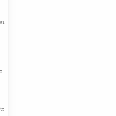
as,
e
do
nto