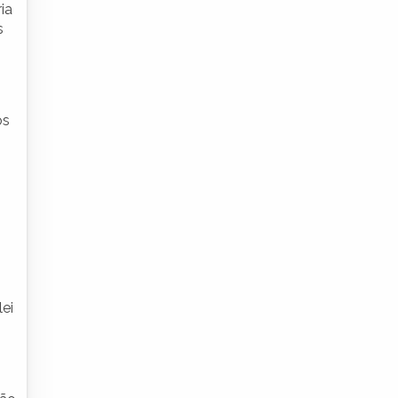
ia
s
os
ei