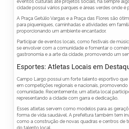
eventos culturais até projetos sociais, há sempre al
cidade possui vários parques e áreas verdes onde é p
A Praça Getúlio Vargas e a Praça das Flores são óti
para piqueniques, caminhadas e atividades em famíli
proporcionando um ambiente encantador.
Participar de eventos locais, como festivais de mús
se envolver com a comunidade e fomentar o comércio 
gastronomia e a arte da cidade, promovendo um sen
Esportes: Atletas Locais em Destaq
Campo Largo possui um forte talento esportivo que
em competições regionais e nacionais, promovendo 
comunidade. Recentemente, um atleta local partici
representando a cidade com garra e dedicação.
Esses atletas servem como modelos para as geraçõe
forma de vida saudável. A prefeitura também tem inve
como a construção de novas quadras e centros de t
do talento local.