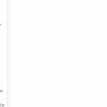
m
,
de
tar