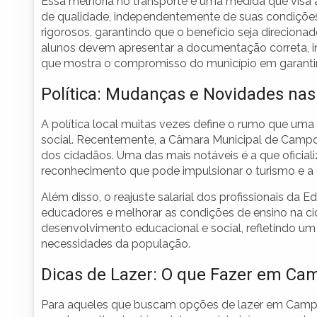
Essa melhoria no transporte é uma medida que visa
de qualidade, independentemente de suas condições 
rigorosos, garantindo que o benefício seja direcionad
alunos devem apresentar a documentação correta, i
que mostra o compromisso do município em garantir a
Política: Mudanças e Novidades nas
A política local muitas vezes define o rumo que u
social. Recentemente, a Câmara Municipal de Campo
dos cidadãos. Uma das mais notáveis é a que oficia
reconhecimento que pode impulsionar o turismo e a 
Além disso, o reajuste salarial dos profissionais da
educadores e melhorar as condições de ensino na
desenvolvimento educacional e social, refletindo u
necessidades da população.
Dicas de Lazer: O que Fazer em Ca
Para aqueles que buscam opções de lazer em Campo