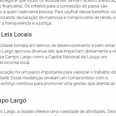
 assegurar que todos os estudantes tenham acesso à educa
financeiras. Os critérios para a concessão do passe são
o a quem realmente precisa. Para usufruir desse benefício, os
ncluindo declaração de matrícula e comprovante de renda, o
 transparência e a justiça.
 Leis Locais
ma cidade tomará em termos de desenvolvimento e bem-estar
 Largo aprovou diversas leis que impactam diretamente a v
liza Campo Largo como a Capital Nacional da Louça, um
economia local.
 Educação foi um passo importante para valorizar o trabalho d
 cidade. Essas mudanças revelam um compromisso com o
m esforço contínuo para promover uma gestão que atenda as
mpo Largo
 Largo, a cidade oferece uma variedade de atividades. Des