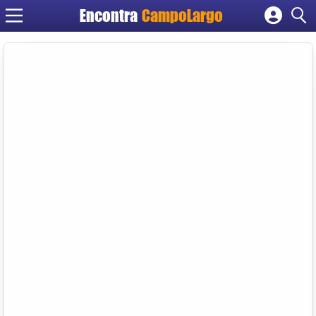
Encontra
CampoLargo
Cadastrar empresa
Fazer login
Criar conta