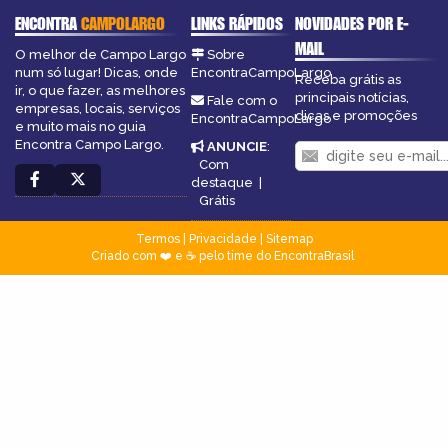
ENCONTRA
CAMPOLARGO
LINKS RÁPIDOS
NOVIDADES POR E-
MAIL
O melhor de Campo Largo
Sobre
num só lugar! Dicas, onde
EncontraCampoLargo
Receba grátis as
ir, o que fazer, as melhores
principais notícias,
Fale com o
empresas, locais, serviços
dicas e promoções
EncontraCampoLargo
e muito mais no guia
Encontra Campo Largo.
ANUNCIE
:
Com
destaque
|
Grátis
Termos
|
Privacidade
|
Sitemap
Criado com ❤️ e ☕ pelo time do EncontraBrasil