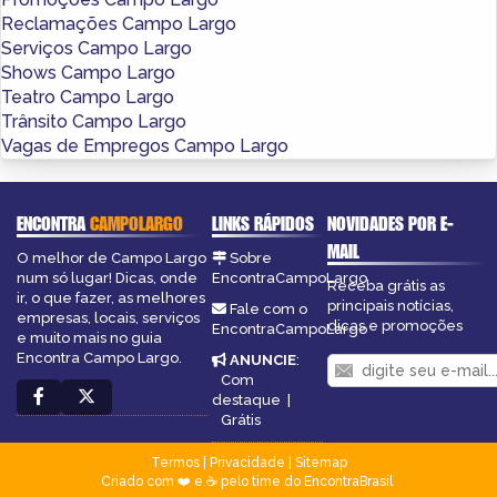
Reclamações Campo Largo
Serviços Campo Largo
Shows Campo Largo
Teatro Campo Largo
Trânsito Campo Largo
Vagas de Empregos Campo Largo
ENCONTRA
CAMPOLARGO
LINKS RÁPIDOS
NOVIDADES POR E-
MAIL
O melhor de Campo Largo
Sobre
num só lugar! Dicas, onde
EncontraCampoLargo
Receba grátis as
ir, o que fazer, as melhores
principais notícias,
Fale com o
empresas, locais, serviços
dicas e promoções
EncontraCampoLargo
e muito mais no guia
Encontra Campo Largo.
ANUNCIE
:
Com
destaque
|
Grátis
Termos
|
Privacidade
|
Sitemap
Criado com ❤️ e ☕ pelo time do EncontraBrasil