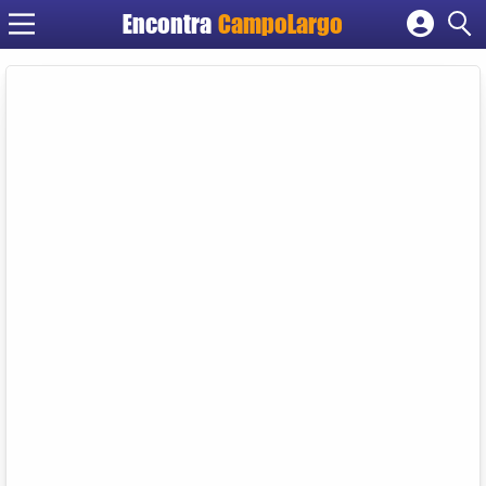
Encontra
CampoLargo
Cadastrar empresa
Fazer login
Criar conta