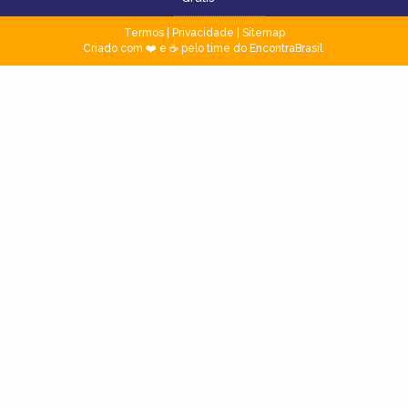
Termos
|
Privacidade
|
Sitemap
Criado com ❤️ e ☕ pelo time do EncontraBrasil