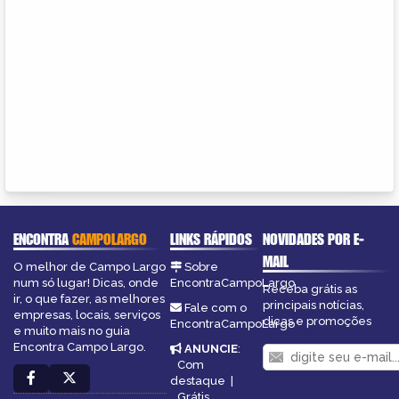
ENCONTRA
CAMPOLARGO
LINKS RÁPIDOS
NOVIDADES POR E-
MAIL
O melhor de Campo Largo
Sobre
num só lugar! Dicas, onde
EncontraCampoLargo
Receba grátis as
ir, o que fazer, as melhores
principais notícias,
Fale com o
empresas, locais, serviços
dicas e promoções
EncontraCampoLargo
e muito mais no guia
Encontra Campo Largo.
ANUNCIE
:
Com
destaque
|
Grátis