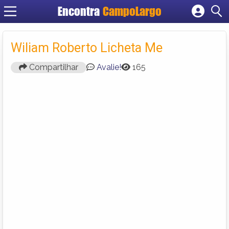
Encontra
CampoLargo
Cadastrar empresa
Fazer login
Wiliam Roberto Licheta Me
Criar conta
Compartilhar
Avalie!
165