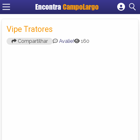
Encontra
CampoLargo
Cadastrar empresa
Fazer login
Vipe Tratores
Criar conta
Compartilhar
Avalie!
160