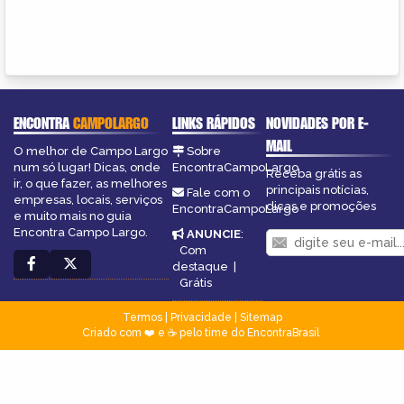
ENCONTRA
CAMPOLARGO
LINKS RÁPIDOS
NOVIDADES POR E-
MAIL
O melhor de Campo Largo
Sobre
num só lugar! Dicas, onde
EncontraCampoLargo
Receba grátis as
ir, o que fazer, as melhores
principais notícias,
Fale com o
empresas, locais, serviços
dicas e promoções
EncontraCampoLargo
e muito mais no guia
Encontra Campo Largo.
ANUNCIE
:
Com
destaque
|
Grátis
Termos
|
Privacidade
|
Sitemap
Criado com ❤️ e ☕ pelo time do EncontraBrasil