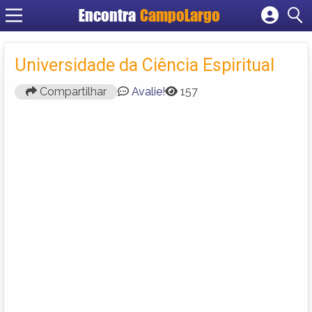
Encontra
CampoLargo
Cadastrar empresa
Fazer login
Universidade da Ciência Espiritual
Criar conta
Compartilhar
Avalie!
157