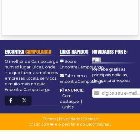
ENCONTRA
CAMPOLARGO
LINKS RÁPIDOS
NOVIDADES POR E-
MAIL
O melhor de Campo Largo
Sobre
num só lugar! Dicas, onde
EncontraCampoLargo
Receba grátis as
ir, o que fazer, as melhores
principais notícias,
Fale com o
empresas, locais, serviços
dicas e promoções
EncontraCampoLargo
e muito mais no guia
Encontra Campo Largo.
ANUNCIE
:
Com
destaque
|
Grátis
Termos
|
Privacidade
|
Sitemap
Criado com ❤️ e ☕ pelo time do EncontraBrasil