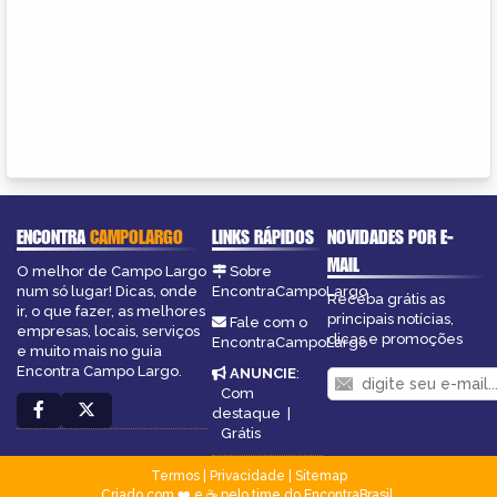
ENCONTRA
CAMPOLARGO
LINKS RÁPIDOS
NOVIDADES POR E-
MAIL
O melhor de Campo Largo
Sobre
num só lugar! Dicas, onde
EncontraCampoLargo
Receba grátis as
ir, o que fazer, as melhores
principais notícias,
Fale com o
empresas, locais, serviços
dicas e promoções
EncontraCampoLargo
e muito mais no guia
Encontra Campo Largo.
ANUNCIE
:
Com
destaque
|
Grátis
Termos
|
Privacidade
|
Sitemap
Criado com ❤️ e ☕ pelo time do EncontraBrasil