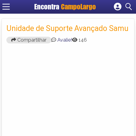
Encontra
CampoLargo
Cadastrar empresa
Fazer login
Unidade de Suporte Avançado Samu
Criar conta
Compartilhar
Avalie!
146