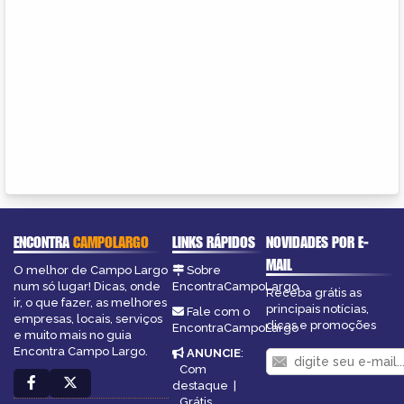
ENCONTRA
CAMPOLARGO
LINKS RÁPIDOS
NOVIDADES POR E-
MAIL
O melhor de Campo Largo
Sobre
num só lugar! Dicas, onde
EncontraCampoLargo
Receba grátis as
ir, o que fazer, as melhores
principais notícias,
Fale com o
empresas, locais, serviços
dicas e promoções
EncontraCampoLargo
e muito mais no guia
Encontra Campo Largo.
ANUNCIE
:
Com
destaque
|
Grátis