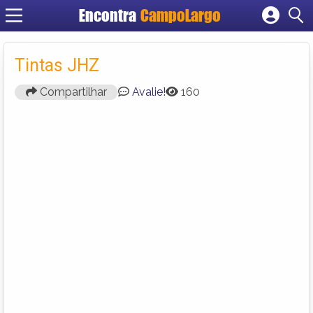
Encontra
CampoLargo
Cadastrar empresa
Fazer login
Tintas JHZ
Criar conta
Compartilhar
Avalie!
160