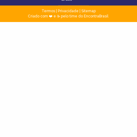
Termos
|
Privacidade
|
Sitemap
Criado com ❤️ e ☕ pelo time do EncontraBrasil