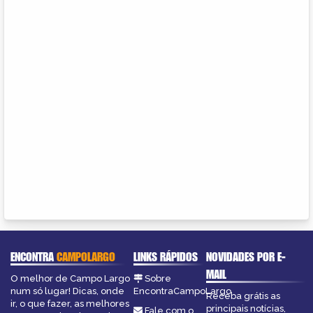
ENCONTRA
CAMPOLARGO
LINKS RÁPIDOS
NOVIDADES POR E-
MAIL
O melhor de Campo Largo
Sobre
num só lugar! Dicas, onde
EncontraCampoLargo
Receba grátis as
ir, o que fazer, as melhores
principais notícias,
Fale com o