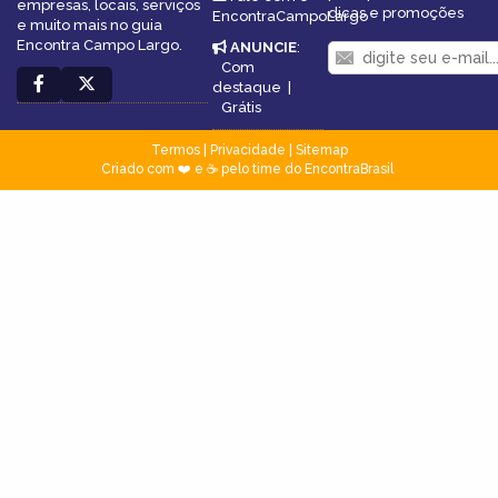
empresas, locais, serviços
dicas e promoções
EncontraCampoLargo
e muito mais no guia
Encontra Campo Largo.
ANUNCIE
:
Com
destaque
|
Grátis
Termos
|
Privacidade
|
Sitemap
Criado com ❤️ e ☕ pelo time do EncontraBrasil