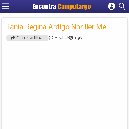
Encontra
CampoLargo
Cadastrar empresa
Fazer login
Tania Regina Ardigo Noriller Me
Criar conta
Compartilhar
Avalie!
136