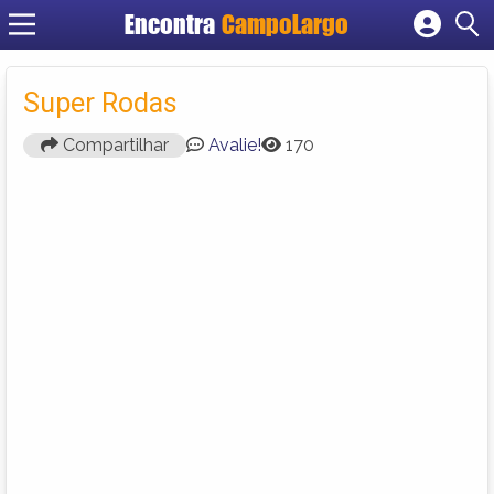
Encontra
CampoLargo
Cadastrar empresa
Fazer login
Super Rodas
Criar conta
Compartilhar
Avalie!
170