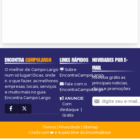
ENCONTRA
CAMPOLARGO
LINKS RÁPIDOS
NOVIDADES POR E-
MAIL
O melhor de Campo Largo
Sobre
num só lugar! Dicas, onde
EncontraCampoLargo
Receba grátis as
ir, o que fazer, as melhores
principais notícias,
Fale com o
empresas, locais, serviços
dicas e promoções
EncontraCampoLargo
e muito mais no guia
Encontra Campo Largo.
ANUNCIE
:
Com
destaque
|
Grátis
Termos
|
Privacidade
|
Sitemap
Criado com ❤️ e ☕ pelo time do EncontraBrasil