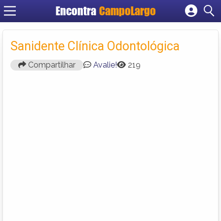
Encontra
CampoLargo
Cadastrar empresa
Fazer login
Sanidente Clínica Odontológica
Criar conta
Compartilhar
Avalie!
219