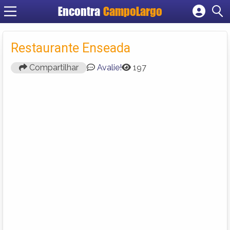
Encontra
CampoLargo
Cadastrar empresa
Fazer login
Restaurante Enseada
Criar conta
Compartilhar
Avalie!
197