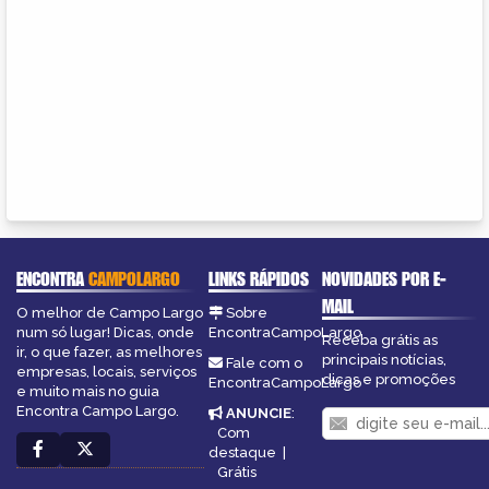
ENCONTRA
CAMPOLARGO
LINKS RÁPIDOS
NOVIDADES POR E-
MAIL
O melhor de Campo Largo
Sobre
num só lugar! Dicas, onde
EncontraCampoLargo
Receba grátis as
ir, o que fazer, as melhores
principais notícias,
Fale com o
empresas, locais, serviços
dicas e promoções
EncontraCampoLargo
e muito mais no guia
Encontra Campo Largo.
ANUNCIE
:
Com
destaque
|
Grátis