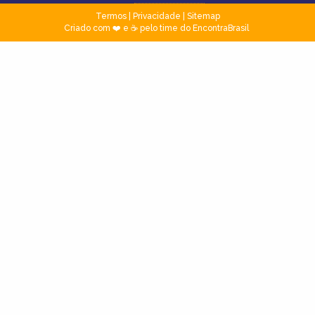
Termos
|
Privacidade
|
Sitemap
Criado com ❤️ e ☕ pelo time do EncontraBrasil