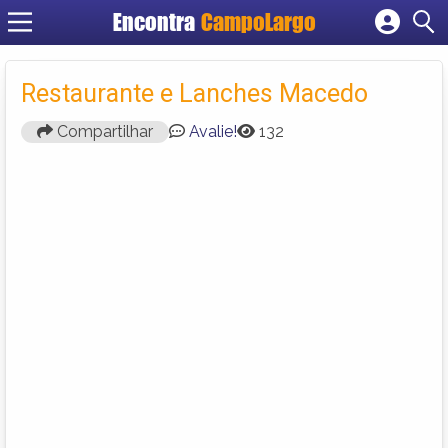
Encontra
CampoLargo
Cadastrar empresa
Fazer login
Restaurante e Lanches Macedo
Criar conta
Compartilhar
Avalie!
132