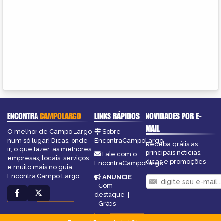
ENCONTRA
CAMPOLARGO
LINKS RÁPIDOS
NOVIDADES POR E-
MAIL
O melhor de Campo Largo
Sobre
num só lugar! Dicas, onde
EncontraCampoLargo
Receba grátis as
ir, o que fazer, as melhores
principais notícias,
Fale com o
empresas, locais, serviços
dicas e promoções
EncontraCampoLargo
e muito mais no guia
Encontra Campo Largo.
ANUNCIE
:
Com
destaque
|
Grátis