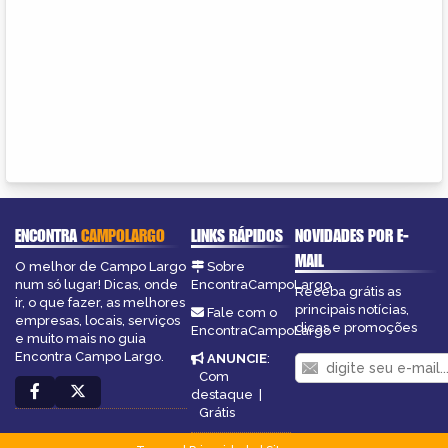
ENCONTRA
CAMPOLARGO
LINKS RÁPIDOS
NOVIDADES POR E-
MAIL
O melhor de Campo Largo
Sobre
num só lugar! Dicas, onde
EncontraCampoLargo
Receba grátis as
ir, o que fazer, as melhores
principais notícias,
Fale com o
empresas, locais, serviços
dicas e promoções
EncontraCampoLargo
e muito mais no guia
Encontra Campo Largo.
ANUNCIE
:
Com
destaque
|
Grátis