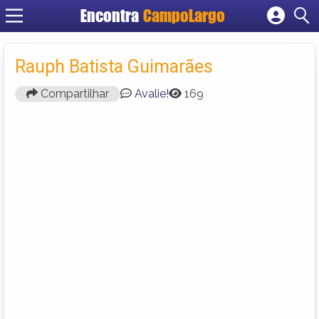
Encontra
CampoLargo
Cadastrar empresa
Fazer login
Rauph Batista Guimarães
Criar conta
Compartilhar
Avalie!
169