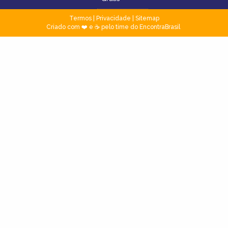
Termos
|
Privacidade
|
Sitemap
Criado com ❤️ e ☕ pelo time do EncontraBrasil