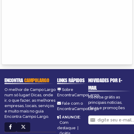
ENCONTRA
CAMPOLARGO
LINKS RÁPIDOS
NOVIDADES POR E-
MAIL
O melhor de Campo Largo
Sobre
num só lugar! Dicas, onde
EncontraCampoLargo
Receba grátis as
ir, o que fazer, as melhores
principais notícias,
Fale com o
empresas, locais, serviços
dicas e promoções
EncontraCampoLargo
e muito mais no guia
Encontra Campo Largo.
ANUNCIE
:
Com
destaque
|
Grátis