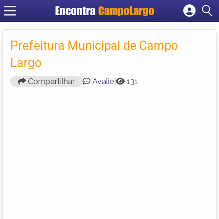
Encontra
CampoLargo
Cadastrar empresa
Fazer login
Prefeitura Municipal de Campo
Criar conta
Largo
Compartilhar
Avalie!
131