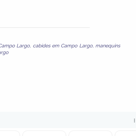
 Campo Largo
,
cabides em Campo Largo
,
manequins
argo